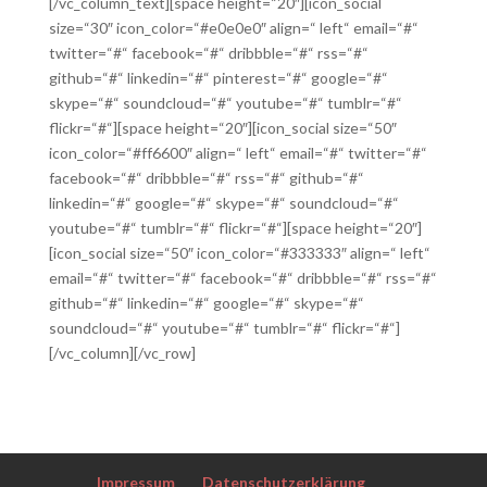
[/vc_column_text][space height=“20″][icon_social
size=“30″ icon_color=“#e0e0e0″ align=“ left“ email=“#“
twitter=“#“ facebook=“#“ dribbble=“#“ rss=“#“
github=“#“ linkedin=“#“ pinterest=“#“ google=“#“
skype=“#“ soundcloud=“#“ youtube=“#“ tumblr=“#“
flickr=“#“][space height=“20″][icon_social size=“50″
icon_color=“#ff6600″ align=“ left“ email=“#“ twitter=“#“
facebook=“#“ dribbble=“#“ rss=“#“ github=“#“
linkedin=“#“ google=“#“ skype=“#“ soundcloud=“#“
youtube=“#“ tumblr=“#“ flickr=“#“][space height=“20″]
[icon_social size=“50″ icon_color=“#333333″ align=“ left“
email=“#“ twitter=“#“ facebook=“#“ dribbble=“#“ rss=“#“
github=“#“ linkedin=“#“ google=“#“ skype=“#“
soundcloud=“#“ youtube=“#“ tumblr=“#“ flickr=“#“]
[/vc_column][/vc_row]
Impressum
Datenschutzerklärung