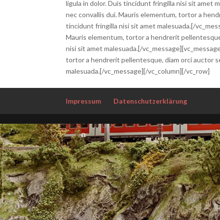
ligula in dolor. Duis tincidunt fringilla nisi sit a
nec convallis dui. Mauris elementum, tortor a hendre
tincidunt fringilla nisi sit amet malesuada.[/vc_me
Mauris elementum, tortor a hendrerit pellentesque, d
nisi sit amet malesuada.[/vc_message][vc_message c
tortor a hendrerit pellentesque, diam orci auctor sem,
malesuada.[/vc_message][/vc_column][/vc_row]
Impressum
Datenschutzerklärung