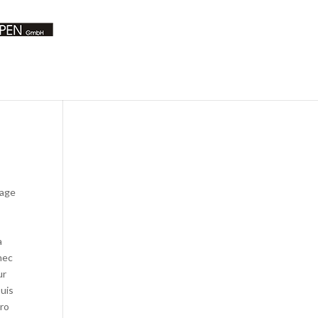
sage
a
nec
ur
Duis
ero