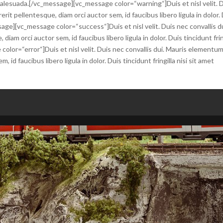
met malesuada.[/vc_message][vc_message color=“warning“]Duis et nisl velit. 
rit pellentesque, diam orci auctor sem, id faucibus libero ligula in dolor.
ssage][vc_message color=“success“]Duis et nisl velit. Duis nec convallis du
iam orci auctor sem, id faucibus libero ligula in dolor. Duis tincidunt frin
olor=“error“]Duis et nisl velit. Duis nec convallis dui. Mauris elementum
 id faucibus libero ligula in dolor. Duis tincidunt fringilla nisi sit amet