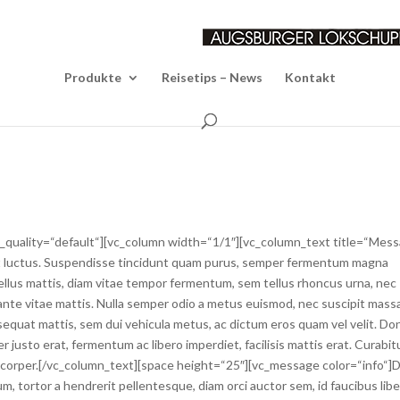
Produkte
Reisetips – News
Kontakt
o_quality=“default“][vc_column width=“1/1″][vc_column_text title=“Mes
it luctus. Suspendisse tincidunt quam purus, semper fermentum magna
ellus mattis, diam vitae tempor fermentum, sem tellus rhoncus urna, nec
 ante vitae mattis. Nulla semper odio a metus euismod, nec suscipit mass
quat mattis, sem dui vehicula metus, ac dictum eros quam vel velit. Do
 justo erat, fermentum ac libero imperdiet, facilisis mattis erat. Curabit
lamcorper.[/vc_column_text][space height=“25″][vc_message color=“info“]
tum, tortor a hendrerit pellentesque, diam orci auctor sem, id faucibus lib