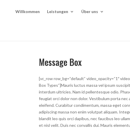
Willkommen
Leistungen
Über uns
Message Box
[vc_row row_bg=“default“ video_opacity=“1″ vide
Box Types“]Mauris luctus massa vel ipsum suscip
interdum ultricies. Nam id pellentesque odio. Phas
feugiat orci dolor non dolor. Vestibulum porta nec
eleifend. Curabitur condimentum, massa eget conse
adipiscing massa non enim volutpat aliquam. Integer
blandit leo quis orci dapibus, nec faucibus leo ul
et nisl velit. Duis nec convallis dui. Mauris elemen