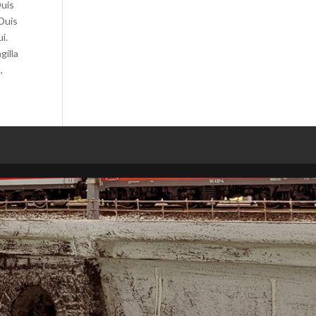
Duis
 Duis
i.
gilla
,