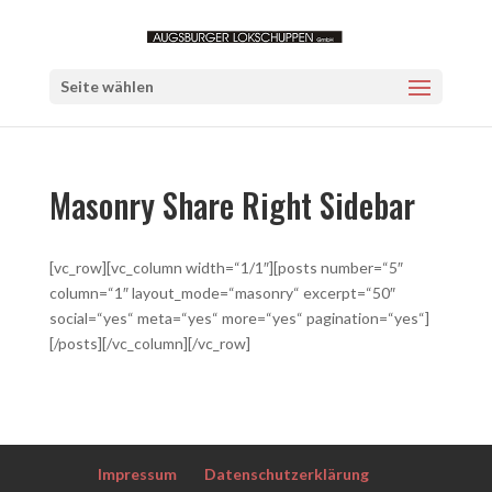
Seite wählen
Masonry Share Right Sidebar
[vc_row][vc_column width=“1/1″][posts number=“5″
column=“1″ layout_mode=“masonry“ excerpt=“50″
social=“yes“ meta=“yes“ more=“yes“ pagination=“yes“]
[/posts][/vc_column][/vc_row]
Impressum
Datenschutzerklärung