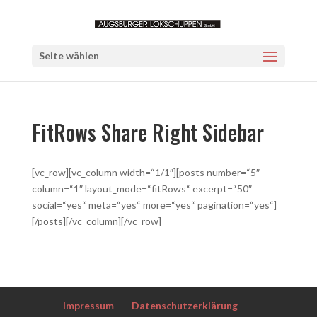
Seite wählen
FitRows Share Right Sidebar
[vc_row][vc_column width=“1/1″][posts number=“5″
column=“1″ layout_mode=“fitRows“ excerpt=“50″
social=“yes“ meta=“yes“ more=“yes“ pagination=“yes“]
[/posts][/vc_column][/vc_row]
Impressum
Datenschutzerklärung