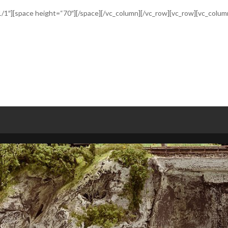
/1″][space height=“70″][/space][/vc_column][/vc_row][vc_row][vc_colum