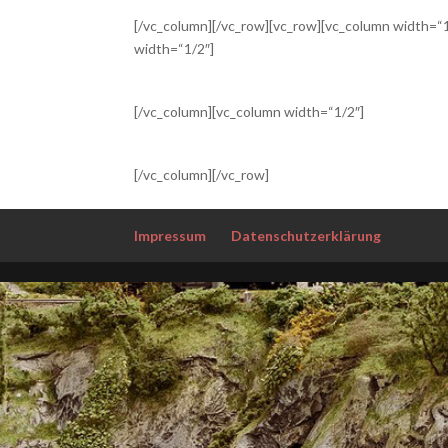
[/vc_column][/vc_row][vc_row][vc_column width=“1
width=“1/2″]
[/vc_column][vc_column width=“1/2″]
[/vc_column][/vc_row]
Impressum
Datenschutzerklärung